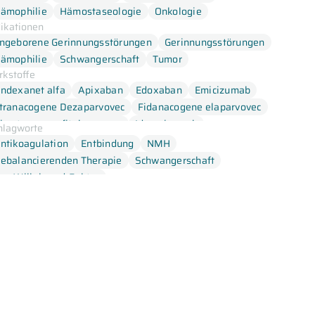
ämophilie
Hämostaseologie
Onkologie
dikationen
ngeborene Gerinnungsstörungen
Gerinnungsstörungen
ämophilie
Schwangerschaft
Tumor
rkstoffe
ndexanet alfa
Apixaban
Edoxaban
Emicizumab
tranacogene Dezaparvovec
Fidanacogene elaparvovec
iroctocogene fitelparvovec
Idarucizumab
hlagworte
ivaroxaban
Valoctogene Roxaparvovec
ntikoagulation
Entbindung
NMH
ebalancierenden Therapie
Schwangerschaft
on Willebrand-Faktor