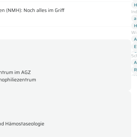
H
n (NMH): Noch alles im Griff
In
a
H
Wi
A
E
G
Sc
R
A
R
ntrum im AGZ
V
mophiliezentrum
 und Hämostaseologie