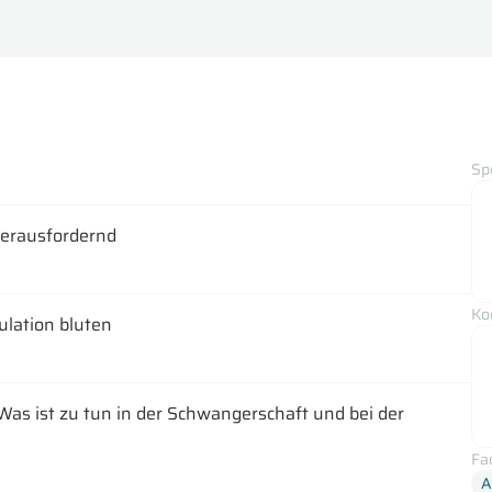
Sp
herausfordernd
Ko
lation bluten
s ist zu tun in der Schwangerschaft und bei der
Fa
A