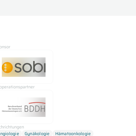
onsor
operationspartner
chrichtungen
ngiologie
Gynäkologie
Hämatoonkologie