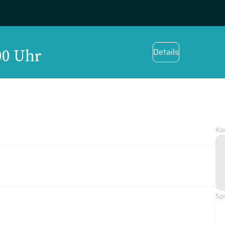
00 Uhr
Details
Ka
Sp