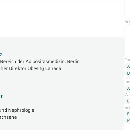
Sc
a
Fa
Bereich der Adipositasmedizin, Berlin
A
cher Direktor Obesity Canada
D
V
In
A
er
Wi
L
Sc
 und Nephrologie
E
wachsene
K