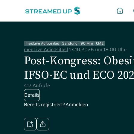
medLive Adipositas
Sendung
90 Min
CME
medLive Adipositas
|
13.10.2026 um 18:00 Uhr
Post-Kongress: Obesi
IFSO-EC und ECO 20
417 Aufrufe
Details
Bereits registriert?
Anmelden