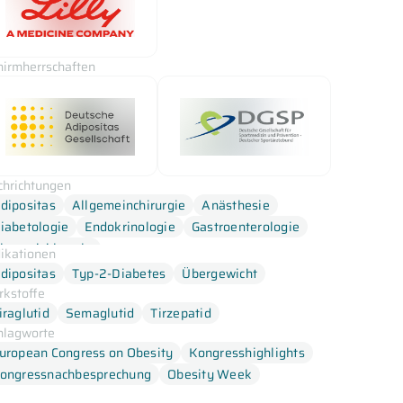
hirmherrschaften
chrichtungen
dipositas
Allgemeinchirurgie
Anästhesie
iabetologie
Endokrinologie
Gastroenterologie
iszeralchirurgie
dikationen
dipositas
Typ-2-Diabetes
Übergewicht
rkstoffe
iraglutid
Semaglutid
Tirzepatid
hlagworte
uropean Congress on Obesity
Kongresshighlights
ongressnachbesprechung
Obesity Week