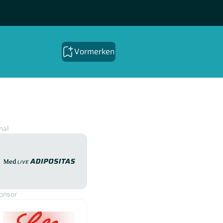
Vormerken
nal
medLive Adipositas
onsor