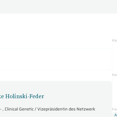
Ka
Ko
ke Holinski-Feder
, Clinical Genetic / Vizepräsidentin des Netzwerk
Fa
A