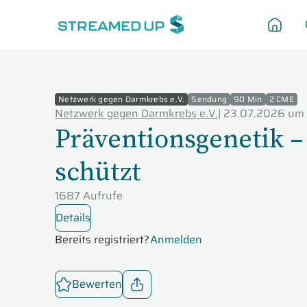
Netzwerk gegen Darmkrebs e.V.
Sendung
90 Min
2 CME
Netzwerk gegen Darmkrebs e.V.
|
23.07.2026 um 
Präventionsgenetik –
schützt
1687 Aufrufe
Details
Bereits registriert?
Anmelden
Bewerten