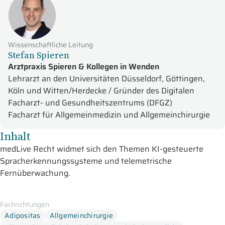
Wissenschaftliche Leitung
Stefan Spieren
Arztpraxis Spieren & Kollegen in Wenden
Lehrarzt an den Universitäten Düsseldorf, Göttingen,
Köln und Witten/Herdecke / Gründer des Digitalen
Facharzt- und Gesundheitszentrums (DFGZ)
Facharzt für Allgemeinmedizin und Allgemeinchirurgie
Inhalt
medLive Recht
widmet sich den Themen KI-gesteuerte
Spracherkennungssysteme und telemetrische
Fernüberwachung.
Anhand eines fiktiven Beispiels zeigen
Stefan Spieren
und
Prof. Dr. Schneider
auf, welche Möglichkeiten
KI-gestützte
Fachrichtungen
Spracherkennungsprogramme
heute bereits bieten. So kann
Adipositas
Allgemeinchirurgie
der Dokumentationsaufwand eines Arzt-Patienten