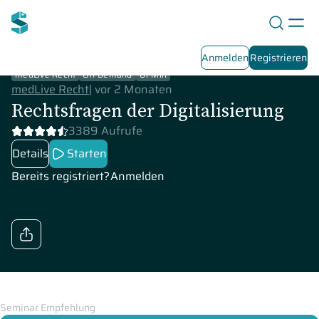
Anmelden
Registrieren
medLive Recht
On-Demand
61 Min
medLive Recht
|
vor 2 Monaten
Rechtsfragen der Digitalisierung
3389 Aufrufe
Details
Starten
Bereits registriert?
Anmelden
Seminar Empfehlung