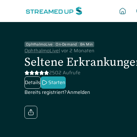
OphthalmoLive
On-Demand
84 Min
OphthalmoLive
|
vor 2 Monaten
Seltene Erkrankung
2502 Aufrufe
Details
Starten
Bereits registriert?
Anmelden