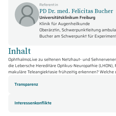
Referent:in
PD Dr. med. Felicitas Bucher
Universitätsklinikum Freiburg
Klinik für Augenheilkunde
Oberärztin, Schwerpunktleitung ambula
Bucher am Schwerpunkt für Experiment
Inhalt
OphthalmoLive zu seltenen Netzhaut- und Sehnervener
die Lebersche Hereditäre Optikus-Neuropathie (LHON), 
makuläre Teleangiektasie frühzeitig erkennen? Welche 
therapeutischen Optionen stehen aktuell zur Verfügun
Transparenz
In dieser Online-Fortbildung der OphthalmoLive-Sendereih
Prof. Dr. Klaus Rüther aus Berlin
erörtert die Diagnose 
Interessenkonflikte
Neuropathie (LHON).
Anhand eines Fallbeispiels eines j
Rüther den strukturierten Abklärungsweg und diskutier