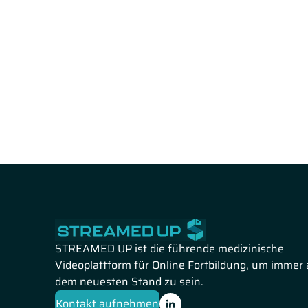
Optikusneuritis. Hierbei betont Prof. Rüther die funda
Diagnosesicherung zum Nachweis der primären mitocho
Idebenon-Therapie gegen den natürlichen Spontanverlauf
Verhaltensempfehlungen zur Meidung schädigender Einf
PD Dr. Philipp Herrmann aus Bonn widmet sich den erbli
Makuladystrophien.
Dr. Herrmann beleuchtet die globale
heterogenen Krankheitsbilder, die eine wesentliche Urs
Dabei veranschaulicht Dr. Herrmann den Stellenwert fu
optischen Kohärenztomographie bis zur Elektrophysiolo
therapeutische Plattformen wie die Gen- und Stammzell
Systeme.
PD Dr. Felicitas Bucher aus Freiburg
befasst sich mit der
neurodegenerative Netzhauterkrankung. Dr. Bucher dem
zur verlässlichen Diagnose und Analyse struktureller G
STREAMED UP ist die führende medizinische
Serinstoffwechsels sowie die Akkumulation toxischer Lip
Videoplattform für Online Fortbildung, um immer 
neuartige Behandlungsansätze vor. Hierzu gehören eine 
dem neuesten Stand zu sein.
platzierten Implantats zur kontinuierlichen Wirkstofffr
Kontakt aufnehmen