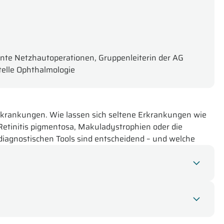
nte Netzhautoperationen, Gruppenleiterin der AG
elle Ophthalmologie
krankungen. Wie lassen sich seltene Erkrankungen wie
Retinitis pigmentosa, Makuladystrophien oder die
diagnostischen Tools sind entscheidend – und welche
g?
e für Sie im Studio:
und das Management der
Leberschen hereditären Optikus-
ungen Patienten mit Sehverlust veranschaulicht Prof.
t wichtige differenzialdiagnostische Erwägungen wie eine