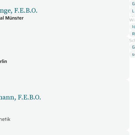
G
nge, F.E.B.O.
L
al Münster
M
Wi
R
I
R
Sc
G
s
rlin
mann, F.E.B.O.
netik