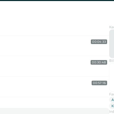
Ka
00:04:33
Bi
00:30:48
00:57:16
Fa
A
K
In