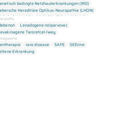
enetisch bedingte Netzhauterkrankungen (IRD)
ebersche Hereditäre Optikus-Neuropathie (LHON)
akuladystrophie
Makuläre Teleangiektasie
rkstoffe
etinitis pigmentosa
debenon
Lenadogene nolparvovec
evakinagene Taroretcel-lwey
hlagworte
entherapie
rare disease
SAFE
SEErine
eltene Erkrankung