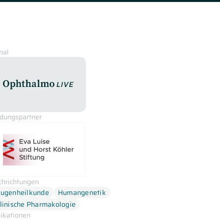
nal
OphthalmoLive
ldungspartner
chrichtungen
ugenheilkunde
Humangenetik
linische Pharmakologie
dikationen