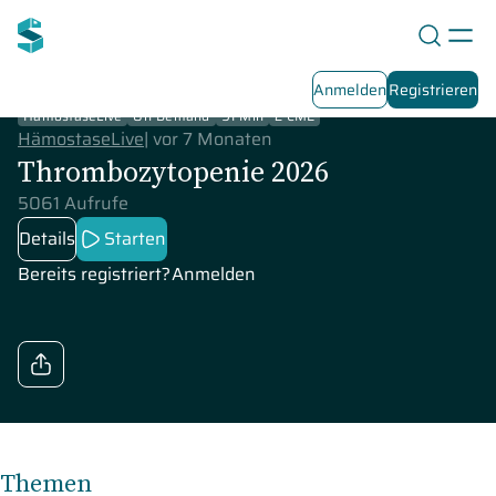
Anmelden
Registrieren
HämostaseLive
On-Demand
91 Min
2 CME
HämostaseLive
|
vor 7 Monaten
Thrombozytopenie 2026
5061 Aufrufe
Details
Starten
Bereits registriert?
Anmelden
Themen