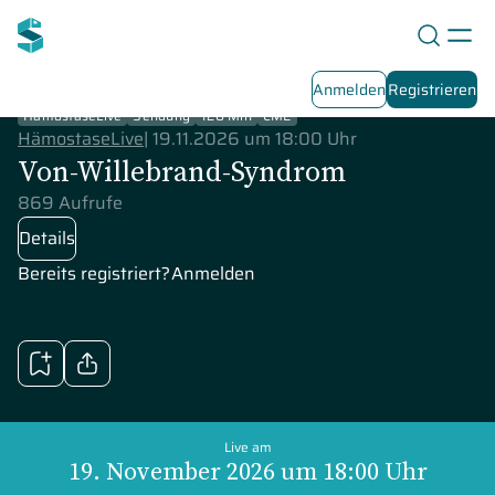
Anmelden
Registrieren
HämostaseLive
Sendung
120 Min
CME
HämostaseLive
|
19.11.2026 um 18:00 Uhr
Von-Willebrand-Syndrom
869 Aufrufe
Details
Bereits registriert?
Anmelden
Live am
19. November 2026 um 18:00 Uhr