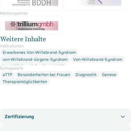
Medienpartner
Weitere Inhalte
Indikationen
Erworbenes Von-Willebrand-Syndrom
von-Willebrand-Jürgens-Syndrom
Von-Willebrand-Syndrom
Von-Willebrand-Syndrom (vWS)
Schlagworte
aTTP
Besonderheiten bei Frauen
Diagnostik
Genese
Therapiemöglichkeiten
Zertifizierung