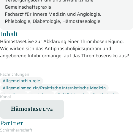
Gemeinschaftspraxis
Facharzt für Innere Medizin und Angiologie,
Phlebologie, Diabetologie, Hämostaseologie
Inhalt
HämostaseLive zur Abklärung einer Thromboseneigung.
Wie wirken sich das Antiphospholipidsyndrom und
angeborene Inhibitormängel auf das Thromboserisiko aus?
Und welche neuen Erkenntnisse gibt es zur Faktor-V-
Leiden- und Prothrombinmutationen?
Fachrichtungen
Allgemeinchirurgie
In dieser Online-Fortbildung der HämostaseLive-Sendereihe
Allgemeinmedizin/Praktische Internistische Medizin
für Sie im Studio:
Anästhesie
Angiologie
Gefäßchirurgie
Gynäkologie
Kanal
Dr. med. Frauke Bergmann aus Hannover
präsentiert
Hämatoonkologie
Hämostaseologie
Humangenetik
aktuelle Empfehlungen zur Abklärung einer
HämostaseLive
Kardiologie
Labormedizin
Rheumatologie
Thromboseneigung mit Schwerpunkt auf das
Partner
Antiphospholipidsyndrom
(APS). Neben den klinischen und
labordiagnostischen Kriterien des APS spricht Dr. Bergmann
Schirmherrschaft