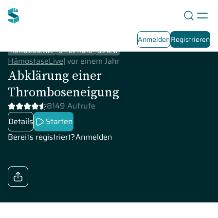
Anmelden
Registrieren
HämostaseLive
On-Demand
89 Min
HämostaseLive
|
vor einem Jahr
Abklärung einer
Thromboseneigung
8149 Aufrufe
Details
Starten
Bereits registriert?
Anmelden