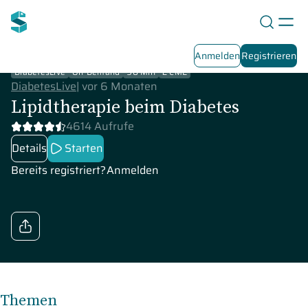
Anmelden
Registrieren
DiabetesLive
On-Demand
90 Min
2 CME
DiabetesLive
|
vor 6 Monaten
Lipidtherapie beim Diabetes
4614 Aufrufe
Details
Starten
Bereits registriert?
Anmelden
Themen