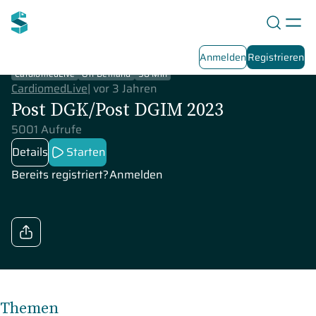
Anmelden
Registrieren
CardiomedLive
On-Demand
90 Min
CardiomedLive
|
vor 3 Jahren
Post DGK/Post DGIM 2023
5001 Aufrufe
Details
Starten
Bereits registriert?
Anmelden
Themen