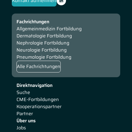
Kontakt aufnehmen
und erläutert die neuesten Erkenntnisse zur Therapie. Zum
Abschluss geht er auf die Neuerungen in der Behandlung
des familiären Mittelmeerfiebers und der Gicht ein.
Fachrichtungen
Allgemeinmedizin Fortbildung
Dermatologie Fortbildung
Nephrologie Fortbildung
Neurologie Fortbildung
Pneumologie Fortbildung
Alle Fachrichtungen
Direktnavigation
Suche
CME-Fortbildungen
Kooperationspartner
Partner
Über uns
Jobs