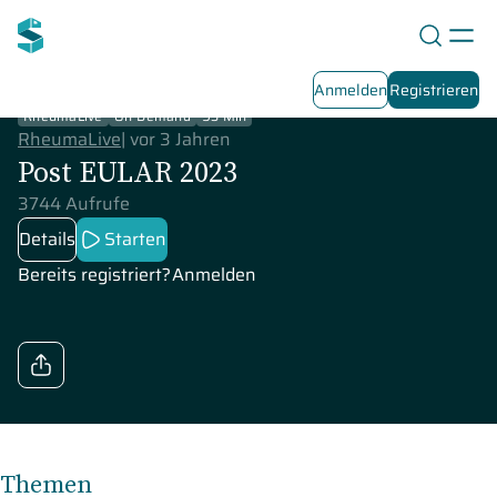
Anmelden
Registrieren
RheumaLive
On-Demand
93 Min
RheumaLive
|
vor 3 Jahren
Post EULAR 2023
3744 Aufrufe
Details
Starten
Bereits registriert?
Anmelden
Themen