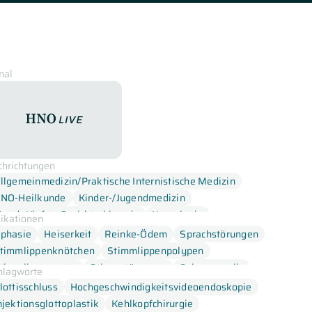
nal
HNOLive
chrichtungen
llgemeinmedizin/Praktische Internistische Medizin
NO-Heilkunde
Kinder-/Jugendmedizin
und- Kiefer- Gesichtschirurgie
Neurologie
dikationen
sychosomatische Medizin
phasie
Heiserkeit
Reinke-Ödem
Sprachstörungen
timmlippenknötchen
Stimmlippenpolypen
timmlippenzyste
Stimmstörungen
Sulcus vocalis
hlagworte
lottisschluss
Hochgeschwindigkeitsvideoendoskopie
njektionsglottoplastik
Kehlkopfchirurgie