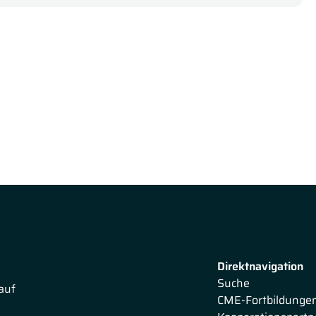
 genau auf die Stimmlippenchirurgie sowie die Chirurgie
Anhand spannender Videos erläutert er die
yroplastik und Laryngoplastik.
en aus Nürnberg die
Logopädie/Stimmtherapie
, wobei sie
ht und zur funktionellen Stimmtherapie informiert. Sie
nsivtherapie und setzt sich zuletzt mit Transfer-
Direktnavigation
Suche
auf
CME-Fortbildunge