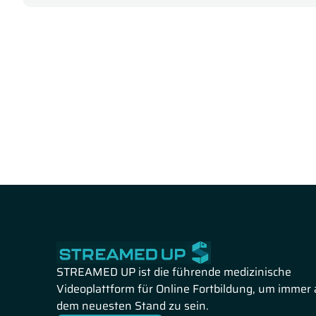
Experte startet mit dem Klassifikationssystem und geht
der Stimmlippenknötchen und Stimmlippenpolypen ein. 
Injektionsglottoplastik mit autologem Fett sowie die Th
Zu guter Letzt präsentiert Prof. Dr. phil. Ulla Beushaus
auf die negativen Auswirkungen heiserer Stimmen einge
fokussiert sich auf die Therapieprinzipien sowie die Inte
Problemen genaustens auseinander.
STREAMED UP ist die führende medizinische
Videoplattform für Online Fortbildung, um immer 
dem neuesten Stand zu sein.