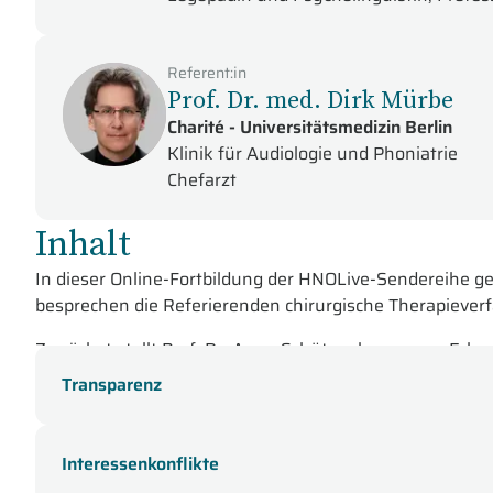
Referent:in
Prof. Dr. med. Dirk Mürbe
Charité - Universitätsmedizin Berlin
Klinik für Audiologie und Phoniatrie
Chefarzt
Inhalt
In dieser Online-Fortbildung der HNOLive-Sendereihe 
besprechen die Referierenden chirurgische Therapieverf
Zunächst stellt Prof. Dr. Anne Schützenberger aus Erla
Stimmphysiologie berichtet sie von Symptomen bei St
Transparenz
Dabei erläutert Sie die Laryngoskopie und Stroboskopie
stellt Sie ein Fallbeispiel vor und nimmt besonders auf 
Interessenkonflikte
Prof. Dr. Dirk Mürbe aus Berlin informiert Sie zu
aktuell