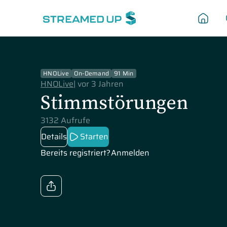
HNOLive
On-Demand
91 Min
HNOLive
|
vor 3 Jahren
Stimmstörungen
3132 Aufrufe
Details
Starten
Bereits registriert?
Anmelden