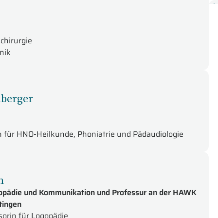
L
M
S
chirurgie
S
inik
T
nberger
in für HNO-Heilkunde, Phoniatrie und Pädaudiologie
n
gopädie und Kommunikation und Professur an der HAWK
tingen
sorin für Logopädie