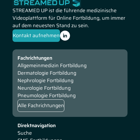
dabei über Rivaroxaban bei Patienten. Prof. Harder erläutert
STREAMED UP ist die führende medizinische
die antithrombotischen Behandlungsstrategien bei pAVK
Videoplattform für Online Fortbildung, um immer
und geht auf die ESC-Leitlinie 2023 zur Behandlung des
auf dem neuesten Stand zu sein.
akuten Koronarsyndroms bei Patienten mit OAK ein.
Kontakt aufnehmen
Fachrichtungen
Allgemeinmedizin Fortbildung
Dermatologie Fortbildung
Nephrologie Fortbildung
Neurologie Fortbildung
Pneumologie Fortbildung
Alle Fachrichtungen
Direktnavigation
Suche