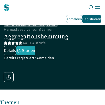
Anmelden
Registrieren
HämostaseLive
On-Demand
90 Min
HämostaseLive
|
vor 3 Jahren
Aggregationshemmung
4410 Aufrufe
Details
Starten
Bereits registriert?
Anmelden
Themen