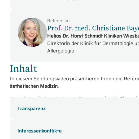
Referent:in
Prof. Dr. med. Christiane Bay
Helios Dr. Horst Schmidt Kliniken Wies
Direktorin der Klinik für Dermatologie u
Allergologie
Inhalt
In diesem Sendungsvideo präsentieren Ihnen die Referi
ästhetischen Medizin
.
Zunächst erläutert Dr. Jürgen Bauerschmitz die
Therapi
die Therapie-Optionen nach der AWMD Leitlinie 2020 vo
Transparenz
der Praxis.
Im Anschluss gibt Ihnen PD Dr. Maurizio Podda die wic
Interessenkonflikte
Einsatz das Behandlungsspektrum der ästhetischen Derm