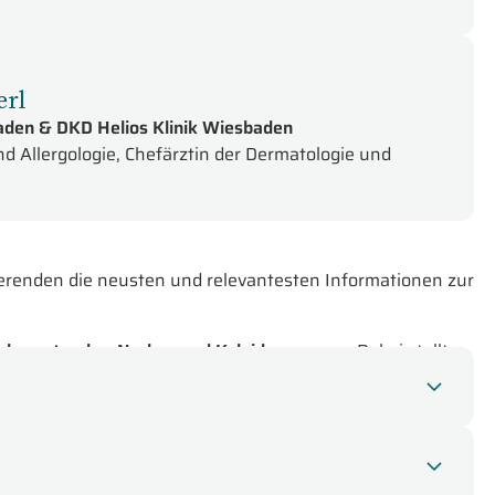
erl
baden & DKD Helios Klinik Wiesbaden
nd Allergologie, Chefärztin der Dermatologie und
erenden die neusten und relevantesten Informationen zur
e hypertropher Narben und Keloide
genauer. Dabei stellt er
r und veranschaulicht seinen Vortrag durch Beispiele aus
htigsten Informationen über
Botulinumtoxin,
dessen
atologie in den letzten 25 Jahren revolutioniert sowie