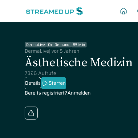
DermaLive
On-Demand
85 Min
DermaLive
|
vor 5 Jahren
Ästhetische Medizin
7326 Aufrufe
Details
Starten
Bereits registriert?
Anmelden