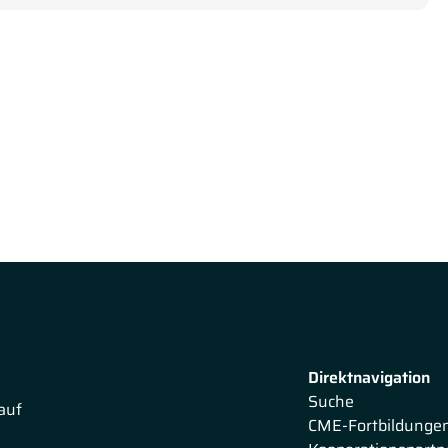
n zur ästhetischen Behandlung als sichere und wirksame
beit mit
Fillern.
Dabei geht sie auch auf
fektionen und Impfungen ein.
Direktnavigation
Suche
auf
CME-Fortbildunge