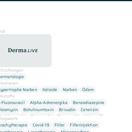
nal
DermaLive
chrichtungen
ermatologie
dikationen
ypertrophe Narben
Keloide
Narben
Ödem
rkstoffe
-Fluorouracil
Alpha-Adrenergika
Benzodiazepine
leomycin
Botulinumtoxin
Brivudin
Ceterizin
larithromycin
Doxycyclin
Furosemid
Lisinopril
hlagworte
henytoin
Prednisolon
Sulfamethazol
Triamcinolon
rachytherapie
Covid-19
Filler
Fillerinjektion
rimethoprim