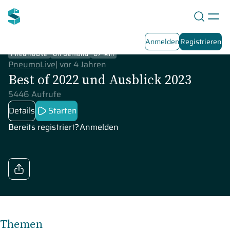
Anmelden
Registrieren
PneumoLive
On-Demand
87 Min
PneumoLive
|
vor 4 Jahren
Best of 2022 und Ausblick 2023
5446 Aufrufe
Details
Starten
Bereits registriert?
Anmelden
Themen