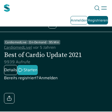
Anmelden
Registrieren
2021
Playlist Übersicht
1
/
1
CardiomedLive
On-Demand
95 Min
CardiomedLive
|
vor 5 Jahren
Best of Cardio Update 2021
9939 Aufrufe
Details
Starten
Bereits registriert?
Anmelden