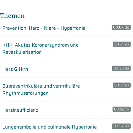
Themen
Prävention: Herz – Niere – Hypertonie
00:07:02
KHK: Akutes Koronarsyndrom und
00:21:23
Revaskularisation
Herz & Hirn
00:26:33
Supraventrikuläre und ventrikuläre
00:31:23
Rhythmusstörungen
Herzinsuffizienz
00:52:16
Lungenembolie und pulmonale Hypertonie
00:57:30