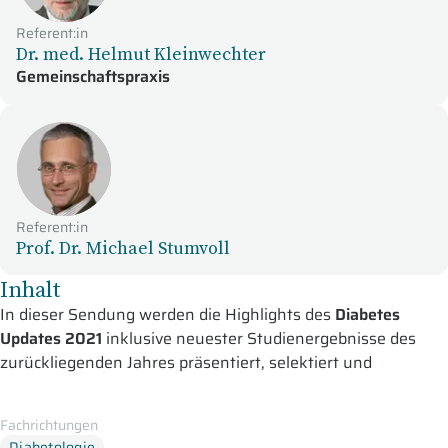
Referent:in
Dr. med. Helmut Kleinwechter
Gemeinschaftspraxis
Referent:in
Prof. Dr. Michael Stumvoll
Inhalt
In dieser Sendung werden die Highlights des
Diabetes
Updates 2021
inklusive neuester Studienergebnisse des
zurückliegenden Jahres präsentiert, selektiert und
kommentiert durch unsere ausgewiesenen Experten Prof.
Andreas Hamann, Bad Homburg, Dr. Helmut Kleinwechter,
Fachrichtungen
Kiel, Prof. Stephan Martin, Düsseldorf, Prof. Dr. Michael
Diabetologie