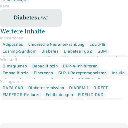
Stumvoll, Leipzig. Die Highlights des Diabetes Updates 2021
Kanal
sind:
Pathophysiologie und Prävention, Schwangerschaft,
Adipositas, Typ 2 Diabetes.
DiabetesLive
Weitere Inhalte
Indikationen
Adipositas
Chronische Nierenerkrankung
Covid-19
Cushing-Syndrom
Diabetes
Diabetes Typ 2
GDM
Gestationsdiabetes mellitus
HCC
Hepatozelluläres Karzinom
Wirkstoffe
Herzinsuffizienz
Hyperinsulinämie
Hypogonadismus
Bimagrumab
Dapagliflozin
DPP-4-Inhibitoren
Leberfibrose
Leberzirrhose
NAFLD
NASH
Empagliflozin
Finerenon
GLP-1-Rezeptoragonisten
Insulin
Nichtalkoholische Fetteber
Nichtalkoholische Steatohepatitis
Liraglutid
metformin
Semaglutid
SGLT2-Inhibitoren
Schlagworte
Sulfonylharnstoff
Tirzepatid
DAPA-CKD
Diabetesremission
DIADEM-1
DiRECT
EMPEROR-Reduced
Fehlbildungen
FIDELIO-DKD
Intermittierendes Fasten
MiTY
S-LITE
Schwangerschaft
SURMOUNT-1