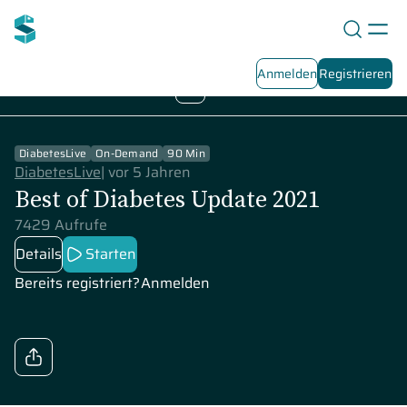
Anmelden
Registrieren
2021
Playlist Übersicht
1
/
1
DiabetesLive
On-Demand
90 Min
DiabetesLive
|
vor 5 Jahren
Best of Diabetes Update 2021
7429 Aufrufe
Details
Starten
Bereits registriert?
Anmelden