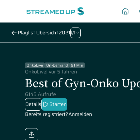
2021
Playlist Übersicht
1
/
1
OnkoLive
On-Demand
91 Min
OnkoLive
|
vor 5 Jahren
Best of Gyn-Onko Up
6145 Aufrufe
Details
Starten
Bereits registriert?
Anmelden