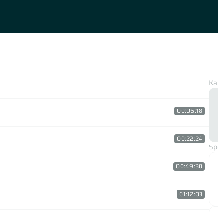
Ka
00:06:18
00:22:24
Sp
00:49:30
01:12:03