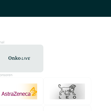
nal
OnkoLive
onsoren