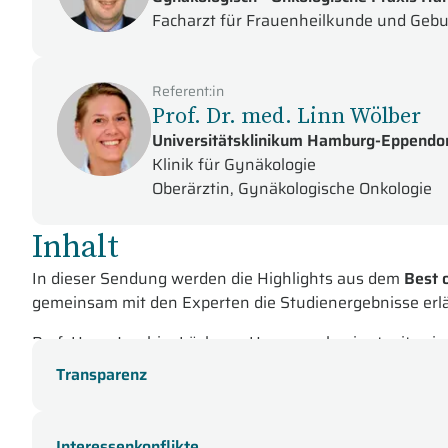
Facharzt für Frauenheilkunde und Gebur
Referent:in
Prof. Dr. med. Linn Wölber
Universitätsklinikum Hamburg-Eppendo
Klinik für Gynäkologie
Oberärztin, Gynäkologische Onkologie
Inhalt
In dieser Sendung werden die Highlights aus dem
Best 
gemeinsam mit den Experten die Studienergebnisse erlä
Prof. Hans-Joachim Lück aus Hannover beginnt mit se
onkologisch orientierte Operationen während der Coron
Transparenz
die neoadjuvante und adjuvante Systemtherapie legen
Danach folgt das
Ovarialkarzinom,
vorgetragen von
PD D
Interessenkonflikte