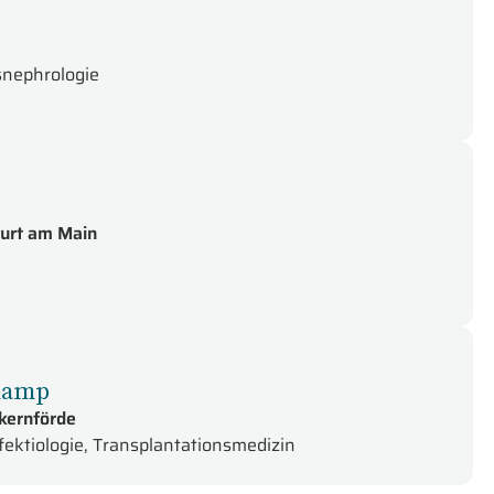
snephrologie
urt am Main
dkamp
kernförde
nfektiologie, Transplantationsmedizin