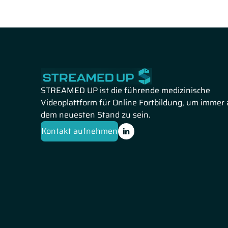
von Patient:innen mit geringer Albuminurie.
Prof. Dr. Thorsten Feldkamp aus Rendburg-Eckernförde
b
Risikomanagement
bei einer chronischen Niereninsuffiz
Prävention und Therapie kardiovaskulärer Erkrankung
Assoziation von eGFR und Albuminurie mit kardiovaskulä
Studiendesign, die Demographie und die Ergebnisse de
Ergebnisse für die Praxis bedeuten.
STREAMED UP ist die führende medizinische
Videoplattform für Online Fortbildung, um immer 
dem neuesten Stand zu sein.
Kontakt aufnehmen