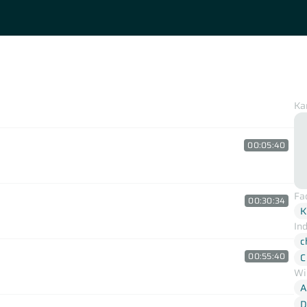
Ka
00:05:40
Fa
00:30:34
K
In
c
00:55:40
C
Wi
A
D