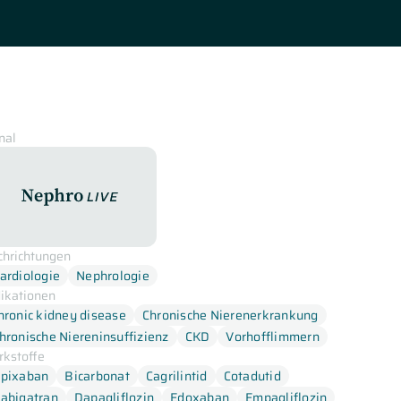
nal
NephroLive
chrichtungen
ardiologie
Nephrologie
dikationen
hronic kidney disease
Chronische Nierenerkrankung
hronische Niereninsuffizienz
CKD
Vorhofflimmern
rkstoffe
pixaban
Bicarbonat
Cagrilintid
Cotadutid
abigatran
Dapagliflozin
Edoxaban
Empagliflozin