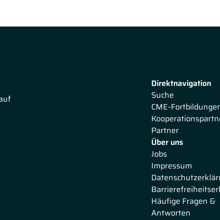
erichtet ausführlich zum
kardiovaskulären
ienz (CKD). Prof. Feldkamp legt den Schwerpunkt auf die
en und betrachtet in diesem Zusammenhang die
ren Ereignissen. Anschließend stellt Prof. Feldkamp das
r Studien LODESTAR und SELECT vor und was die
Direktnavigation
Suche
auf
CME-Fortbildunge
Kooperationspartn
Partner
Über uns
Jobs
Impressum
Datenschutzerklä
Barrierefreiheitse
Häufige Fragen &
Antworten