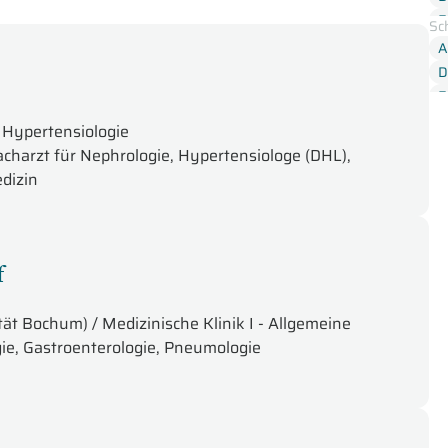
E
Sc
L
A
R
D
V
E
E
 Hypertensiologie
E
Facharzt für Nephrologie, Hypertensiologe (DHL),
K
dizin
O
T
V
f
tät Bochum) / Medizinische Klinik I - Allgemeine
ie, Gastroenterologie, Pneumologie