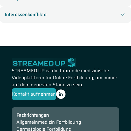
Christian Trautwein aus Aachen. Zu Beginn stellt der
Referent die Stadieneinteilung der Leberzirrhose vor, bevor
Interessenkonflikte
er genauer die Therapieziele sowie die hepatische
Rekompensation erläutert. Im Anschluss folgen
Informationen zu nicht-invasiven Verfahren zur Diagnostik
der portalen Hypertension sowie zum Thema Alkohol und
dessen Reduktion der Anzahl von Bacteroides
thetaiotaomicron im Darmmikrobiom.
STREAMED UP ist die führende medizinische
Videoplattform für Online Fortbildung, um immer
auf dem neuesten Stand zu sein.
Kontakt aufnehmen
Fachrichtungen
Allgemeinmedizin Fortbildung
Dermatologie Fortbildung