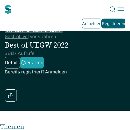
Anmelden
Registrieren
GastroLive
On-Demand
92 Min
GastroLive
|
vor 4 Jahren
Best of UEGW 2022
3887 Aufrufe
Details
Starten
Bereits registriert?
Anmelden
Themen