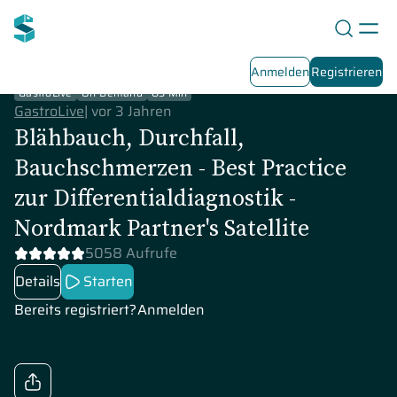
Anmelden
Registrieren
GastroLive
On-Demand
83 Min
GastroLive
|
vor 3 Jahren
Blähbauch, Durchfall,
Bauchschmerzen - Best Practice
zur Differentialdiagnostik -
Nordmark Partner's Satellite
5058 Aufrufe
Details
Starten
Bereits registriert?
Anmelden