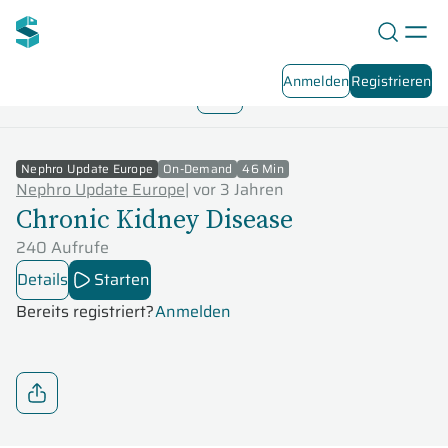
Anmelden
Registrieren
2023
Playlist Übersicht
4
/
12
Nephro Update Europe
On-Demand
46 Min
Nephro Update Europe
|
vor 3 Jahren
Chronic Kidney Disease
240 Aufrufe
Details
Starten
Bereits registriert?
Anmelden