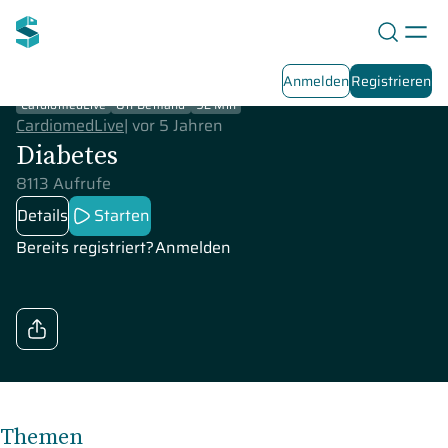
Anmelden
Registrieren
CardiomedLive
On-Demand
92 Min
CardiomedLive
|
vor 5 Jahren
Diabetes
8113 Aufrufe
Details
Starten
Bereits registriert?
Anmelden
Themen