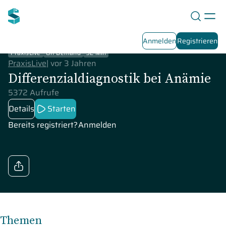
Anmelden
Registrieren
PraxisLive
On-Demand
92 Min
PraxisLive
|
vor 3 Jahren
Differenzialdiagnostik bei Anämie
5372 Aufrufe
Details
Starten
Bereits registriert?
Anmelden
Themen