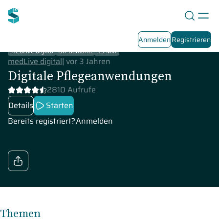
Anmelden
Registrieren
medLive digital
On-Demand
95 Min
medLive digital
|
vor 3 Jahren
Digitale Pflegeanwendungen
2810 Aufrufe
Details
Starten
Bereits registriert?
Anmelden
Themen