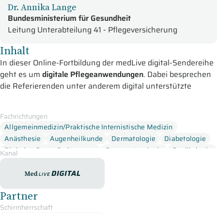
Dr. Annika Lange
Bundesministerium für Gesundheit
Leitung Unterabteilung 41 - Pflegeversicherung
Inhalt
In dieser Online-Fortbildung der medLive digital-Sendereihe
geht es um
digitale Pflegeanwendungen
. Dabei besprechen
die Referierenden unter anderem digital unterstützte
Versorgung in Pflegeheimen sowie Chancen und Hürden.
Den ersten Beitrag der Sendung,
Fachrichtungen
Ressourcenschonung durch
Allgemeinmedizin/Praktische Internistische Medizin
Digitalisierung und Pflegerobotik
, präsentiert Frau Sandra
Anästhesie
Augenheilkunde
Dermatologie
Diabetologie
Postel aus Berlin. Die Expertin erläutert zunächst die
Digitales Gesundheitswesen
Gastroenterologie
Gynäkologie
Personalsituation in der Pflege und stellt die spannende
Kanal
Gynäkologische Onkologie
Hämostaseologie
Frage: Welche digitalen Innovationen führt zur Entlastung?
medLive digital
HNO-Heilkunde
Infektiologie
Intensivmedizin
Kardiologie
Zudem geht sie auf die Pflege im „Produktivitätsparadoxon“
Kinder-/Jugendmedizin
Neurologie
Onkologie
ein und informiert zum Transformationsprozess. Im letzten
Partner
Pneumologie
Urologie
Teil fokussiert sie sich auf die Implikationen für
Schirmherrschaft
interprofessionelle Zusammenarbeit und spricht