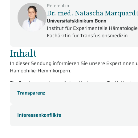
Referent:in
Dr. med. Natascha Marquard
Universitätsklinikum Bonn
Institut für Experimentelle Hämatologi
Fachärztin für Transfusionsmedizin
Inhalt
In dieser Sendung informieren Sie unsere Expertinnen
Hämophilie-Hemmkörpern.
Die Sendung beginnt mit dem Vortrag von Dr. Katharin
Fallbeispiels präsentiert Ihnen die Referentin ihre V
Transparenz
Informationen zu Begleiterkrankungen und Differential
Im weiteren Verlauf sehen Sie die Präsentation von Dr
Interessenkonflikte
Behandlungsstrategien und aktuellen Studien. Dabei geh
Therapieempfehlungen ein.