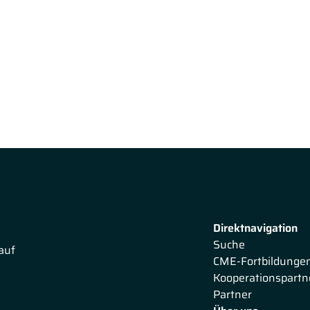
D Dr. Robert Klamroth. Hier erhalten Sie weitreichende
n. Zudem wird unser Referent ebenfalls auf mehrere
Direktnavigation
Suche
auf
CME-Fortbildunge
Kooperationspartn
Partner