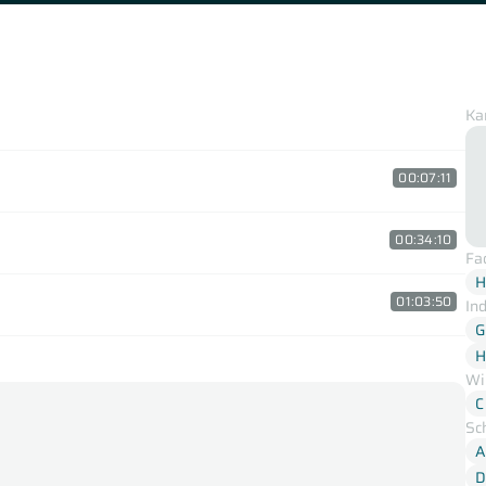
Ka
00:07:11
00:34:10
Fa
H
01:03:50
In
G
H
Wi
C
Sc
A
D