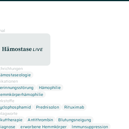
nal
HämostaseLive
chrichtungen
ämostaseologie
dikationen
erinnungsstörung
Hämophilie
emmkörperhämophilie
rkstoffe
yclophosphamid
Prednisolon
Rituximab
hlagworte
kuttherapie
Antithrombin
Blutungsneigung
iagnose
erworbene Hemmkörper
Immunsuppression