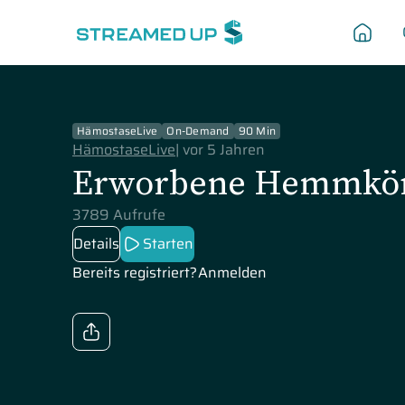
HämostaseLive
On-Demand
90 Min
HämostaseLive
|
vor 5 Jahren
Erworbene Hemmkö
3789 Aufrufe
Details
Starten
Bereits registriert?
Anmelden