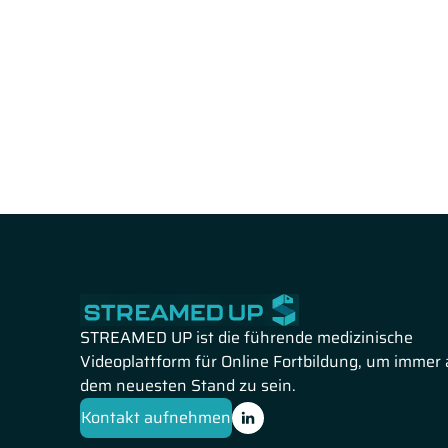
Zu guter Letzt folgt der Beitrag
"Langzeittherapie"
von P
Informationen zur Immunsuppression und zu Kasuistike
Fallberichte eingehen.
STREAMED UP ist die führende medizinische
Videoplattform für Online Fortbildung, um immer 
dem neuesten Stand zu sein.
Kontakt aufnehmen