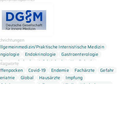
chrichtungen
llgemeinmedizin/Praktische Internistische Medizin
ngiologie
Endokrinologie
Gastroenterologie
ämatoonkologie
Infektiologie
Kardiologie
hlagworte
ephrologie
Pneumologie
Rheumatologie
ffenpocken
Covid-19
Endemie
Fachärzte
Gefahr
eriatrie
Global
Hausärzte
Impfung
nfektionserreger
Influenza
Klinik
Niederlassung
alliativmedizin
Pandemie
SARS-CoV-2