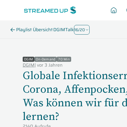
DGIMTalk
Playlist Übersicht
16
/
20
DGIM
On-Demand
70 Min
DGIM
|
vor 3 Jahren
Globale Infektionser
Corona, Affenpocken,
Was können wir für d
lernen?
2140 Aufrufe