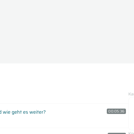
Ka
 wie geht es weiter?
00:05:36
Ko