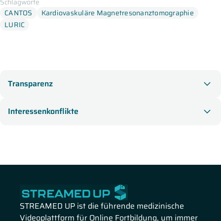
Schlagworte
kardiovaskuläre Magnetresonanztomographie.
TNF-Inhibitoren
Tocilizumab
CANTOS
Kardiovaskuläre Magnetresonanztomographie
LURIC
Transparenz
Interessenkonflikte
STREAMED UP ist die führende medizinische
Videoplattform für Online Fortbildung, um immer