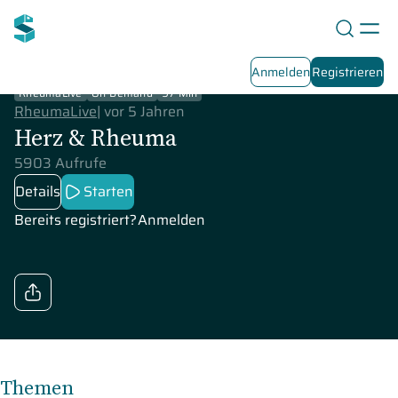
Anmelden
Registrieren
RheumaLive
On-Demand
97 Min
RheumaLive
|
vor 5 Jahren
Herz & Rheuma
5903 Aufrufe
Details
Starten
Bereits registriert?
Anmelden
Themen