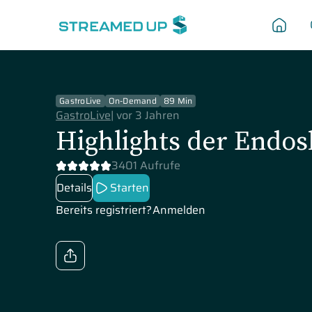
GastroLive
On-Demand
89 Min
GastroLive
|
vor 3 Jahren
Highlights der Endos
3401 Aufrufe
Details
Starten
Bereits registriert?
Anmelden