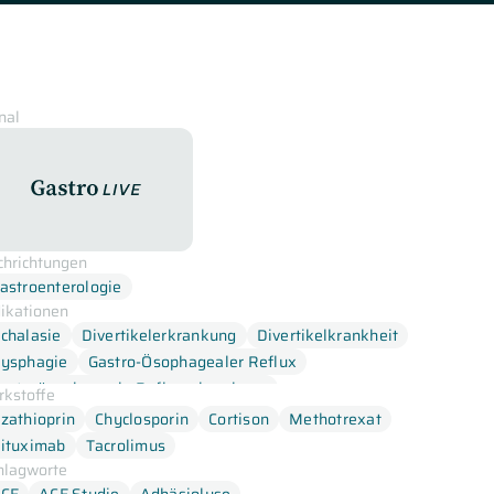
nal
GastroLive
chrichtungen
astroenterologie
dikationen
chalasie
Divertikelerkrankung
Divertikelkrankheit
ysphagie
Gastro-Ösophagealer Reflux
astroösophageale Refluxerkrankung
rkstoffe
astroösophageale Refluxkrankheit
zathioprin
Chyclosporin
Cortison
Methotrexat
astroösophagealer Reflux
Reflux
Stenose
ituximab
Tacrolimus
hlagworte