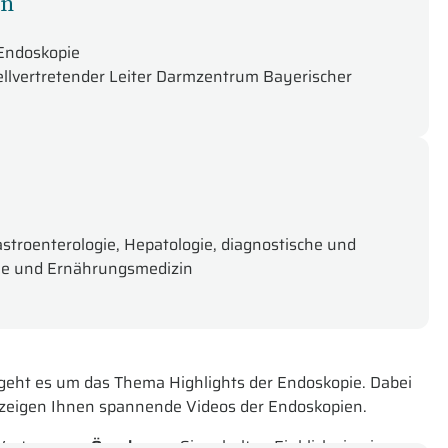
an
 Endoskopie
Stellvertretender Leiter Darmzentrum Bayerischer
astroenterologie, Hepatologie, diagnostische und
gie und Ernährungsmedizin
 geht es um das Thema Highlights der Endoskopie. Dabei
 zeigen Ihnen spannende Videos der Endoskopien.
 Vortrag zum
Ösophagus
. Sie erhalten Einblicke in ein