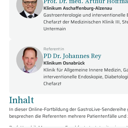
Prof. Dr. med. Arthur Hoffm
Klinikum Aschaffenburg-Alzenau
Gastroenterologie und interventionelle
Chefarzt der Medizinischen Klinik III, 
Untermain
Referent:in
PD Dr. Johannes Rey
Klinikum Osnabrück
Klinik für Allgemeine Innere Medizin, G
interventionelle Endoskopie, Diabetolo
Chefarzt
Inhalt
In dieser Online-Fortbildung der GastroLive-Sendereihe
besprechen die Referenten mehrere Patientenfälle und
Prof. Hendrik Manner aus Frankfurt startet mit seinem