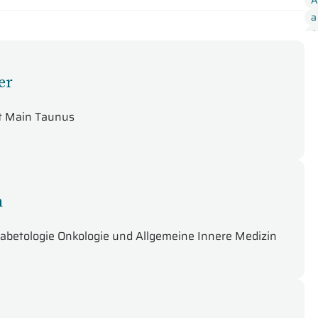
A
a
A
b
C
er
E
E
rt Main Taunus
E
f
h
I
L
n
L
Ö
Diabetologie Onkologie und Allgemeine Innere Medizin
P