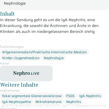
Nephrologie
Inhalt
In dieser Sendung geht es um die IgA-Nephritis, eine
Erkrankung, die sowohl die Ärztinnen und Ärzte in den
Kliniken als auch im niedergelassenen Bereich stetig
beschäftigt.
PD Dr. Jan-Eric Turner informiert zum Einstieg zu aktuellen
Fachrichtungen
Allgemeinmedizin/Praktische Internistische Medizin
Erkenntnissen in Bezug auf die
Pathomechanismen der IgA-
Kinder-/Jugendmedizin
Nephrologie
Nephropathie.
Er beschäftigt sich in seinem Vortrag unter
Kanal
anderem mit dem Galactose-defizienten IgA1 in der
Zirkulation und Gd-IgA1-Ablagerungen in der Niere und
NephroLive
stellt genomweite Assoziationsstudien sowie glomeruläre
Schäden bei IgA-Nephropathie vor.
Weitere Inhalte
Indikationen
Darauffolgend präsentiert Prof. Lars Pape topaktuelle
fokal segmentale Glomerulosklerose
FSGS
IgA-Nephritis
Informationen zum Umgang mit
lgA-Nephritis in der
IgA-Nephropathie
Mikrohämaturie
Nephritis
Pädiatrie.
Seine Schwerpunktthemen sind die
Polyzystische Nierenerkrankungen
Purpura Schönlein-Henoch