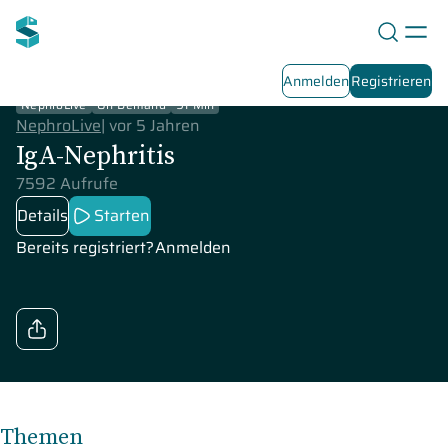
Anmelden
Registrieren
NephroLive
On-Demand
91 Min
NephroLive
|
vor 5 Jahren
IgA-Nephritis
7592 Aufrufe
Details
Starten
Bereits registriert?
Anmelden
Themen