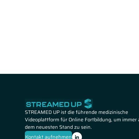
Eva Schumacher-Wulf aus Kronberg im Taunus
spricht ü
Frau Schumacher-Wulf näher auf die Krebsdiagnose ein
Anschließend veranschaulicht Sie, wie eine gelungene
Prof. Dr. med. Dipl. Soz.-päd. Gerhard Trabert aus Mainz
krebskranker Eltern.
Zu Beginn geht Herr Prof. Trabert 
und deren Kinder ein. Anschließend zeigt er mögliche S
Empfehlungen für die Kommunikation mit Kindern krebsk
STREAMED UP ist die führende medizinische
Videoplattform für Online Fortbildung, um immer 
dem neuesten Stand zu sein.
Kontakt aufnehmen