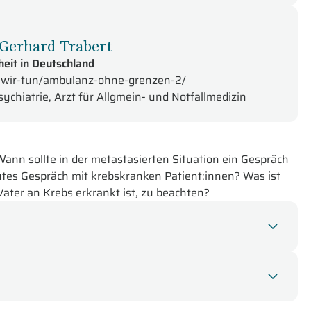
. Gerhard Trabert
eit in Deutschland
-wir-tun/ambulanz-ohne-grenzen-2/
ychiatrie, Arzt für Allgmein- und Notfallmedizin
nn sollte in der metastasierten Situation ein Gespräch
utes Gespräch mit krebskranken Patient:innen? Was ist
ater an Krebs erkrankt ist, zu beachten?
Sie im Studio:
t sich mit
der Kommunikation in der Psychoonkologie.
Sie
nikation und analysiert das Kommunikationsmodell sowie
 Dipl.-Päd. Petereit-Tjabben auf die empathische
aus der Praxis, wozu Kommunikation führen kann.