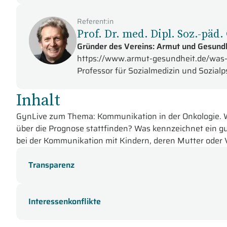
Referent:in
Prof. Dr. med. Dipl. Soz.-päd
Gründer des Vereins: Armut und Gesundh
https://www.armut-gesundheit.de/was
Professor für Sozialmedizin und Sozialps
Inhalt
GynLive zum Thema: Kommunikation in der Onkologie. Wa
über die Prognose stattfinden? Was kennzeichnet ein g
bei der Kommunikation mit Kindern, deren Mutter oder V
In dieser Online-Fortbildung der GynLive-Sendereihe für 
Transparenz
Dipl.-Päd. Ute Petereit-Tjabben aus Offenbach
beschäftig
erläutert zunächst die grundlegenden Arten der Kommu
Interessenkonflikte
die Prinzipien der Kommunikation. In ihrem Vortrag geht
Kommunikation ein und zeigt anhand von Erfahrungen 