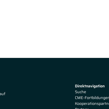
ber
die Patientenkommunikation.
In ihrem Vortrag geht
 und zeigt was ein gutes Gespräch ausmacht.
 Kommunikation zum Behandlungserfolg beitragen kann.
beschäftigt sich mit
der Kommunikation mit Kindern
auf die Auswirkung einer Krebsdiagnose für die Patienten
ymptome betroffener Kinder auf und gibt konkrete
ranker Eltern / Großeltern.
Direktnavigation
Suche
auf
CME-Fortbildunge
Kooperationspartn