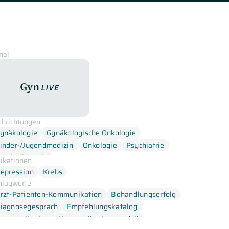
nal
GynLive
chrichtungen
ynäkologie
Gynäkologische Onkologie
inder-/Jugendmedizin
Onkologie
Psychiatrie
sychotherapie
dikationen
epression
Krebs
hlagworte
rzt-Patienten-Kommunikation
Behandlungserfolg
iagnosegespräch
Empfehlungskatalog
ommunikation
Kommunikationsmodell