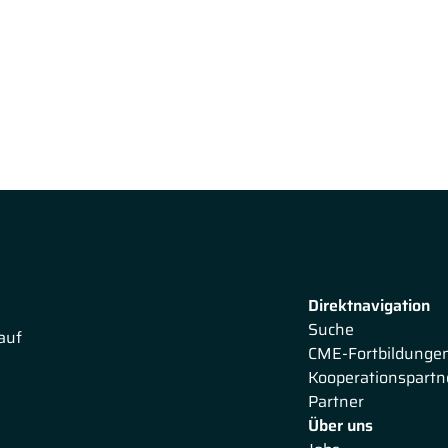
n aus Münster ausführlich die "
Immuntherapie
". Zunächst
ower010-Studie und informiert Sie zu Checkmate 816 und
ttenen Stadien und geht auf die Immunonkologie beim
 zu Studien wie Keynote-407 und POSEIDON.
Direktnavigation
Suche
auf
CME-Fortbildunge
Kooperationspartn
Partner
Über uns