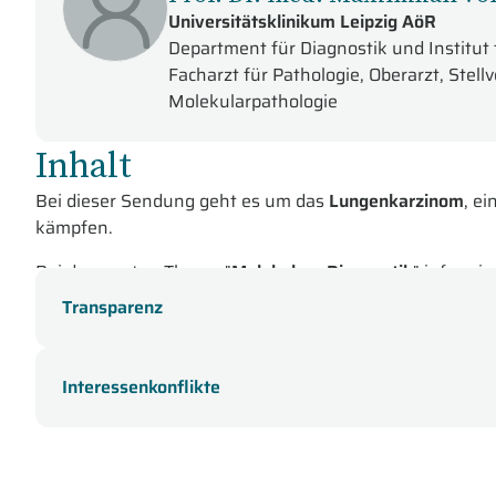
Universitätsklinikum Leipzig AöR
Department für Diagnostik und Institut 
Facharzt für Pathologie, Oberarzt, Stellv
Molekularpathologie
Inhalt
Bei dieser Sendung geht es um das
Lungenkarzinom
, e
kämpfen.
Bei dem ersten Thema "
Molekulare Diagnostik
" informie
molekulardiagnostischen Alltag beim NSCLC und zur We
Transparenz
Subtypen der EGFR-Mutationen, nennt und beschreibt di
die Liquid Biopsy.
Interessenkonflikte
Prof. Dr. Dr. Sonja Loges aus Mannheim schließt sich mit
Referentin erläutert die komplexe Therapielandschaft un
zur Chemotherapie. Anschließend geht sie auf die INSIGH
Resistenzmechanismen unter Osimertinib untersucht w