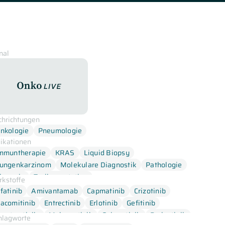
nal
OnkoLive
chrichtungen
nkologie
Pneumologie
dikationen
mmuntherapie
KRAS
Liquid Biopsy
ungenkarzinom
Molekulare Diagnostik
Pathologie
herapie
Treibermutation
rkstoffe
fatinib
Amivantamab
Capmatinib
Crizotinib
acomitinib
Entrectinib
Erlotinib
Gefitinib
arotrectinib,
Mobocertinib
Osimertinib
Pralsetinib
hlagworte