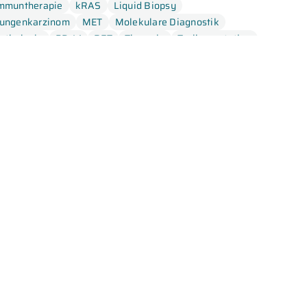
elpercatinib
Sotorasib
Tepotinib
mmuntherapie
kRAS
Liquid Biopsy
ungenkarzinom
MET
Molekulare Diagnostik
athologie
PD-L1
RET
Therapie
Treibermutation