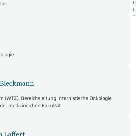
S
I
ssor
L
P
s
kologie
n Bleckmann
 (WTZ), Bereichsleitung Internistische Onkologie
 der medizinischen Fakultät
n Laffert