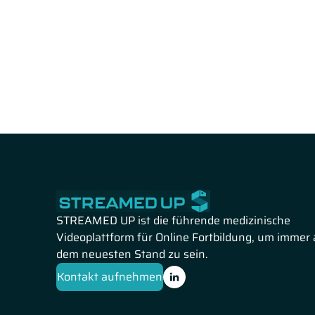
Im letzten Beitrag bespricht Prof. Dr. Annalen Bleckman
erläutert sie dabei die frühen Stadien anhand der IMp
zu CM816. Im Anschluss betrachtet sie die fortgeschri
NSCLC Stadium IV ein. Auch hier folgen Informationen
STREAMED UP ist die führende medizinische
Videoplattform für Online Fortbildung, um immer 
dem neuesten Stand zu sein.
Kontakt aufnehmen