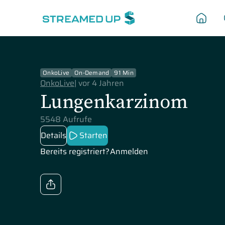
OnkoLive
On-Demand
91 Min
OnkoLive
|
vor 4 Jahren
Lungenkarzinom
5548 Aufrufe
Details
Starten
Bereits registriert?
Anmelden