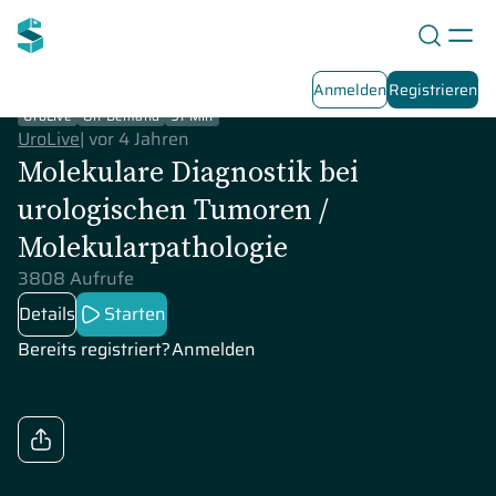
Anmelden
Registrieren
UroLive
On-Demand
91 Min
UroLive
|
vor 4 Jahren
Molekulare Diagnostik bei
urologischen Tumoren /
Molekularpathologie
3808 Aufrufe
Details
Starten
Bereits registriert?
Anmelden