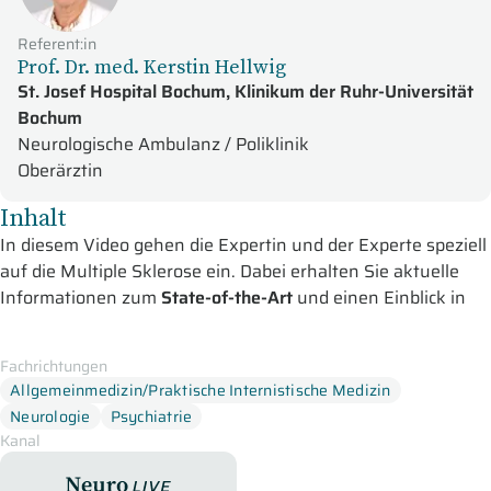
Referent:in
Prof. Dr. med. Kerstin Hellwig
St. Josef Hospital Bochum, Klinikum der Ruhr-Universität
Bochum
Neurologische Ambulanz / Poliklinik
Oberärztin
Inhalt
In diesem Video gehen die Expertin und der Experte speziell
auf die Multiple Sklerose ein. Dabei erhalten Sie aktuelle
Informationen zum
State-of-the-Art
und einen Einblick in
spannende
Patientenfälle.
Prof. Kerstin Hellwig aus Bochum und Prof. Gereon Nelles
Fachrichtungen
Allgemeinmedizin/Praktische Internistische Medizin
aus Köln besprechen mehrere Patientenfälle und ergänzen
Neurologie
Psychiatrie
diese jeweils mit dem passenden Hintergrundwissen unter
Kanal
anderem zur Topographie von MS-Läsionen, die
Pathophysiologie und Prävalenz der MS, Leitlinien und
NeuroLive