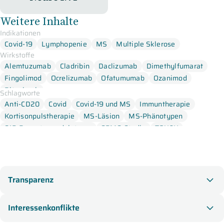
Therapiebeginn, S1P-Rezeptormodulatoren und MS in
Verbindung mit COVID-19.
Weitere Inhalte
Indikationen
Covid-19
Lymphopenie
MS
Multiple Sklerose
Wirkstoffe
Alemtuzumab
Cladribin
Daclizumab
Dimethylfumarat
Fingolimod
Ocrelizumab
Ofatumumab
Ozanimod
Rituximab
Schlagworte
Anti-CD20
Covid
Covid-19 und MS
Immuntherapie
Kortisonpulstherapie
MS-Läsion
MS-Phänotypen
S1P-Rezeptormodulatoren
SPMS-Studie
TOUCH
Transparenz
Interessenkonflikte