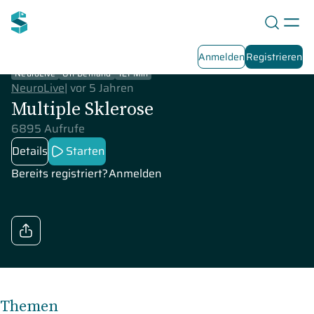
Anmelden
Registrieren
NeuroLive
On-Demand
121 Min
NeuroLive
|
vor 5 Jahren
Multiple Sklerose
6895 Aufrufe
Details
Starten
Bereits registriert?
Anmelden
Themen