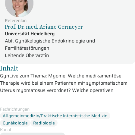
Referent:in
Prof. Dr. med. Ariane Germeyer
Universität Heidelberg
Abt. Gynäkologische Endokrinologie und
Fertilitätsstörungen
Leitende Oberärztin
Inhalt
GynLive zum Thema: Myome. Welche medikamentöse
Therapie wird bei einem Patienten mit symptomatischem
Uterus myomatosus verordnet? Welche operativen
Therapien stehen zur Verfügung?
In dieser Online-Fortbildung der GynLive-Sendereihe für Sie
Fachrichtungen
Allgemeinmedizin/Praktische Internistische Medizin
im Studio:
Gynäkologie
Radiologie
Prof. Dr. med. Thomas Kröncke aus Augsburg
spricht über
die
Kanal