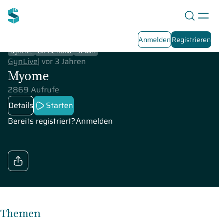
Anmelden
Registrieren
GynLive
On-Demand
91 Min
GynLive
|
vor 3 Jahren
Myome
2869 Aufrufe
Details
Starten
Bereits registriert?
Anmelden
Themen