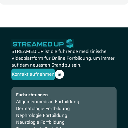
Schaubilder das submuköse / intrakavitäre Myom.
Anschließend geht Prof. Germeyer auf die Behandlung von
intramuralen Myomen und die operative Behandlung von
Myomen bei Subfertilität ein. Abschließend fokussiert sich
Prof. Germeyer auf die Auswirkungen von intramuralen
Myomen ohne Beteiligung der Gebärmutterhöhle auf das
Ergebnis einer IVF-Behandlung.
STREAMED UP ist die führende medizinische
Videoplattform für Online Fortbildung, um immer
auf dem neuesten Stand zu sein.
Kontakt aufnehmen
Fachrichtungen
Allgemeinmedizin Fortbildung
Dermatologie Fortbildung
Nephrologie Fortbildung
Neurologie Fortbildung