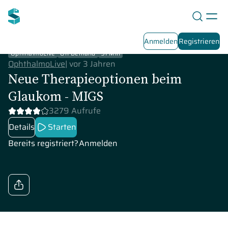
Anmelden
Registrieren
OphthalmoLive
On-Demand
91 Min
OphthalmoLive
|
vor 3 Jahren
Neue Therapieoptionen beim
Glaukom - MIGS
3279 Aufrufe
Details
Starten
Bereits registriert?
Anmelden