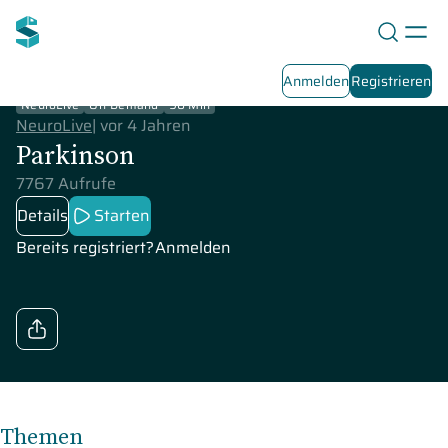
Anmelden
Registrieren
NeuroLive
On-Demand
90 Min
NeuroLive
|
vor 4 Jahren
Parkinson
7767 Aufrufe
Details
Starten
Bereits registriert?
Anmelden
Themen