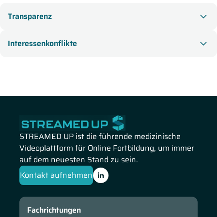
Das fortgeschrittene Parkinson-Syndrom: eine klinische
Transparenz
Herausforderung
vor. Sie informiert Sie zur S3-Leitlinie des
Idiopathischen Parkinson-Syndroms und gibt Tipps zur
Interessenkonflikte
Therapieentscheidung. Außerdem erläutert sie mögliche
Komplikationen bei der LCIG-Infusion und geht auf die
spezifische Krankengymnastik bei Parkinson-Patienten ein.
STREAMED UP ist die führende medizinische
Videoplattform für Online Fortbildung, um immer
auf dem neuesten Stand zu sein.
Kontakt aufnehmen
Fachrichtungen