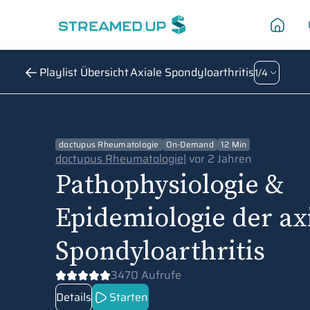
Axiale Spondyloarthritis
Playlist Übersicht
1
/
4
doctupus Rheumatologie
On-Demand
12 Min
doctupus Rheumatologie
|
vor 2 Jahren
Pathophysiologie &
Epidemiologie der ax
Spondyloarthritis
3470 Aufrufe
Details
Starten