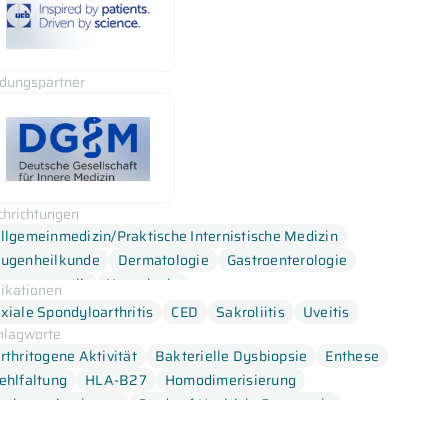
ldungspartner
chrichtungen
llgemeinmedizin/Praktische Internistische Medizin
ugenheilkunde
Dermatologie
Gastroenterologie
umangenetik
Neurologie
dikationen
rthopädie und Unfallchirurgie
Rheumatologie
xiale Spondyloarthritis
CED
Sakroliitis
Uveitis
hlagworte
rthritogene Aktivität
Bakterielle Dysbiopsie
Enthese
ehlfaltung
HLA-B27
Homodimerisierung
athomechanismus
Study of Health in Pomerania
ubchondrale Knochen
Synovitis