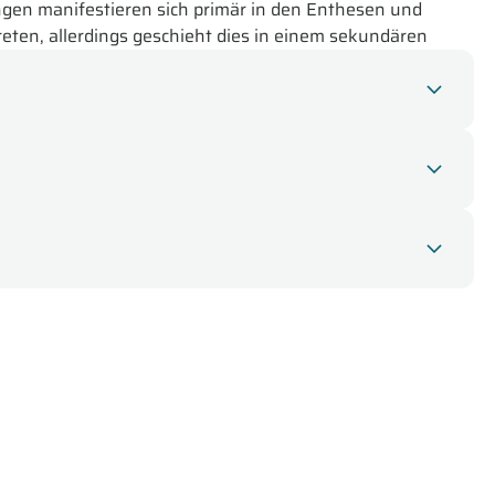
T
ngen manifestieren sich primär in den Enthesen und
eten, allerdings geschieht dies in einem sekundären
nsetzende, dumpfe Rückenschmerz. Neben der axialen
ule können Symptome wie Enthesitis, Arthritis oder
. Zu den häufigen extraskelettalen Manifestationen von
onisch entzündliche Darmerkrankungen.
immunerkrankungcerfahren Sie in diesem Modul.