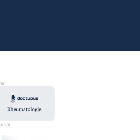
nal
Doctupus Tutorials
Rheumatologie
onsor