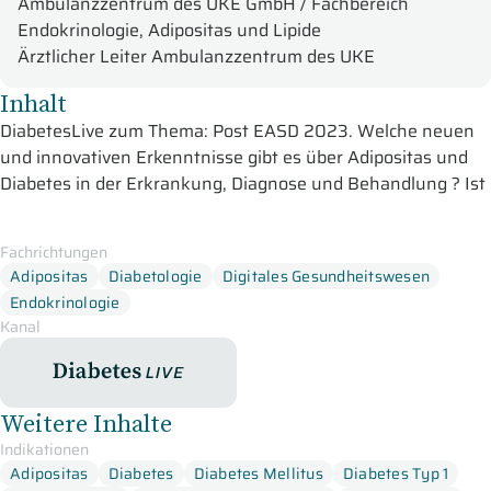
Ambulanzzentrum des UKE GmbH / Fachbereich
Endokrinologie, Adipositas und Lipide
Ärztlicher Leiter Ambulanzzentrum des UKE
Inhalt
DiabetesLive zum Thema: Post EASD 2023.
Welche neuen
und innovativen Erkenntnisse gibt es über Adipositas und
Diabetes in der Erkrankung, Diagnose und Behandlung ? Ist
eine dauerhafte Remission des Typ-2-Diabetes in der Praxis
möglich?
Fachrichtungen
Adipositas
Diabetologie
Digitales Gesundheitswesen
In dieser Online-Fortbildung der DiabetesLive-Sendereihe für
Endokrinologie
Sie im Studio:
Kanal
Prof. Dr. med. Thomas Forst
aus
Mannheim
beschäftigt sich
DiabetesLive
mit dem Thema
Insuline und Technologie.
Dabei beginnt Prof.
Forst mit der Vorstellung der ONWORDS 3-Studie und zeigt
Weitere Inhalte
entsprechende Grafiken zur einmal wöchentlichen
Indikationen
Anwendung von Icodec im Vergleich zu Degludec bei
Adipositas
Diabetes
Diabetes Mellitus
Diabetes Typ 1
insulinnaiven Patienten mit Diabetes mellitus Typ 2. Im