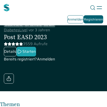
Anmelden
Registrieren
DiabetesLive
On-Demand
88 Min
DiabetesLive
|
vor 3 Jahren
Post EASD 2023
3559 Aufrufe
Details
Starten
Bereits registriert?
Anmelden
Themen