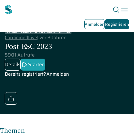
Anmelden
Registrieren
CardiomedLive
On-Demand
91 Min
CardiomedLive
|
vor 3 Jahren
Post ESC 2023
5901 Aufrufe
Details
Starten
Bereits registriert?
Anmelden
Themen