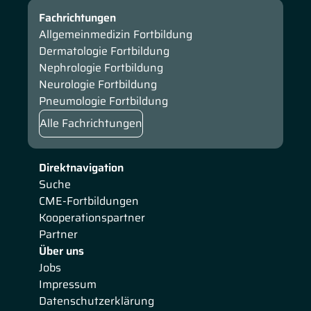
auf die TAVR-CMR-Studie und erklärt das Studiendesign
Fachrichtungen
sowie den Studienablauf.
Allgemeinmedizin Fortbildung
Dermatologie Fortbildung
Nephrologie Fortbildung
Neurologie Fortbildung
Pneumologie Fortbildung
Alle Fachrichtungen
Direktnavigation
Suche
CME-Fortbildungen
Kooperationspartner
Partner
Über uns
Jobs
Impressum
Datenschutzerklärung