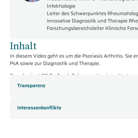
Infektiologie
Leiter des Schwerpunktes Rheumatologi
innovative Diagnostik und Therapie Rhe
Forschungsbereichsleiter Klinische For
Inhalt
In diesem Video geht es um die Psoriasis Arthritis. Si
PsA sowie zur Diagnostik und Therapie.
Dazu beginnt PD Dr. Frank Behrens mit seinem Vortrag
Referent gibt Ihnen Einblicke in spannende Patientenfäll
Transparenz
Psoriasis zu PsA.
Anschließend referiert Prof. Elisabeth Märker-Hermann
Interessenkonflikte
bespricht unter anderem aktuell zugelassene Therapi
Im dritten Beitrag widmet sich Dr. Michaela Köhm der
Zu
Substanzen vor, die sich in der Entwicklung befinden u