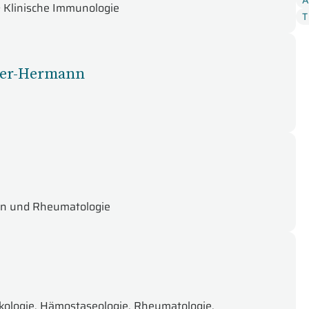
A
& Klinische Immunologie
T
T
U
rker-Hermann
zin und Rheumatologie
nkologie, Hämostaseologie, Rheumatologie,