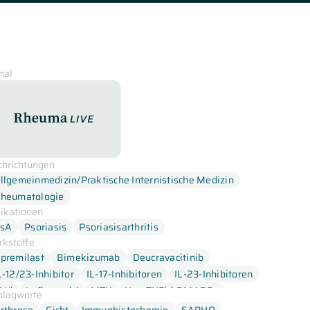
nal
RheumaLive
chrichtungen
llgemeinmedizin/Praktische Internistische Medizin
heumatologie
dikationen
sA
Psoriasis
Psoriasisarthritis
rkstoffe
premilast
Bimekizumab
Deucravacitinib
L-12/23-Inhibitor
IL-17-Inhibitoren
IL-23-Inhibitoren
AKi
Leflunomid
MTX
Non-TNFi-bDMARDs
hlagworte
rednisolon
Risankizumab
Sulfasalazin