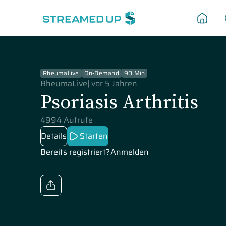
RheumaLive
On-Demand
90 Min
RheumaLive
|
vor 5 Jahren
Psoriasis Arthritis
4994 Aufrufe
Details
Starten
Bereits registriert?
Anmelden