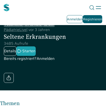
Anmelden
Registrieren
PädiatrieLive
On-Demand
82 Min
PädiatrieLive
|
vor 3 Jahren
Seltene Erkrankungen
3485 Aufrufe
Details
Starten
Bereits registriert?
Anmelden
Themen