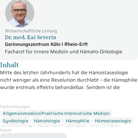
Wissenschaftliche Leitung
Dr. med. Kai Severin
Gerinnungszentrum Köln I Rhein-Erft
Facharzt für Innere Medizin und Hämato-Onkologie
Inhalt
Mitte des letzten Jahrhunderts hat die Hämostaseologie
nicht weniger als eine Revolution durchlebt – die Hämophilie
wurde erstmals effektiv behandelbar. Seitdem ist die
Forschung weitergangen und bis heute werden neue,
innovative Therapien entwickelt. Ziel der Behandlung ist es,
Fachrichtungen
dass Erkrankte ein normales Leben führen können. Im
Allgemeinmedizin/Praktische Internistische Medizin
Fokus stehen die Vermeidung und Behandlung von
Gynäkologie
Hämatologie
Hämophilie
Hämostaseologie
Blutungen und Gelenkschäden sowie von Nebenwirkungen
Humangenetik
Kinder-/Jugendmedizin
Labormedizin
Kanal
wie Hemmkörpern und Infektionen. In diesem Tutorial
Orthopädie und Unfallchirurgie
Rheumatologie