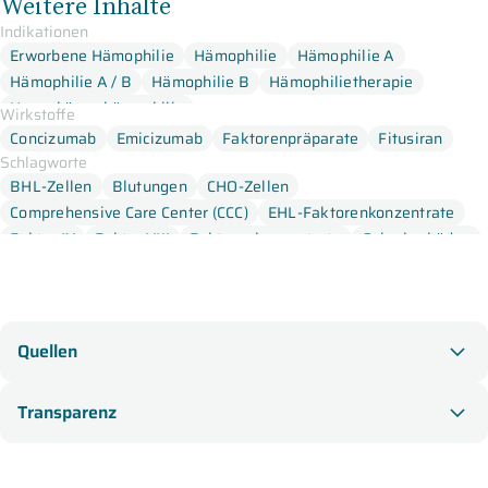
Weitere Inhalte
Indikationen
Erworbene Hämophilie
Hämophilie
Hämophilie A
Hämophilie A / B
Hämophilie B
Hämophilietherapie
Hemmkörperhämophilie
Wirkstoffe
Concizumab
Emicizumab
Faktorenpräparate
Fitusiran
Schlagworte
BHL-Zellen
Blutungen
CHO-Zellen
Comprehensive Care Center (CCC)
EHL-Faktorenkonzentrate
Faktor IX
Faktor VIII
Faktorenkonzentrate
Gelenkschäden
Gelenkversteifungen
Heimselbstbehandlung
HEK-Zellen
Hemmkörper-Hämophilie
Hepatitisviren
HIV
Prophylaxe-Therapie
Substitutionstherapien
Quellen
Transparenz