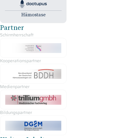
geben wir Ihnen einen Überblick über die Therapie der
Doctupus Tutorials
Transfusionsmedizin
Hämophilie.
Hämostase
Partner
Schirmherrschaft
Kooperationspartner
Medienpartner
Bildungspartner