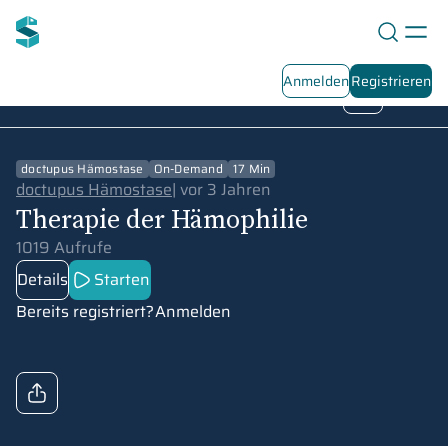
Anmelden
Registrieren
Hämophilie – Grundlagen
Playlist Übersicht
3
/
5
doctupus Hämostase
On-Demand
17 Min
doctupus Hämostase
|
vor 3 Jahren
Therapie der Hämophilie
1019 Aufrufe
Details
Starten
Bereits registriert?
Anmelden