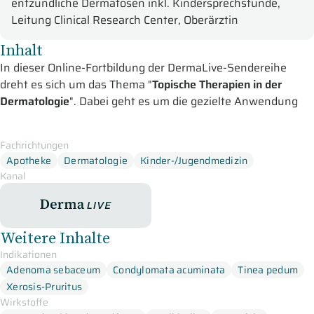
entzündliche Dermatosen inkl. Kindersprechstunde,
Leitung Clinical Research Center, Oberärztin
Inhalt
In dieser Online-Fortbildung der DermaLive-Sendereihe
dreht es sich um das Thema "
Topische Therapien in der
Dermatologie
". Dabei geht es um die gezielte Anwendung
von Medikamenten an der zu wirkenden Stelle.
Im ersten Beitrag befasst sich Prof. Thomas Dirschka mit
Fachrichtungen
Apotheke
Dermatologie
Kinder-/Jugendmedizin
Magistralrezepturen
und stellt diesen
Fertigarzneimitteln
Kanal
gegenüber. Er beleuchtet zu Beginn die Propädeutik von
Fertigarzneimitteln und Individualrezepten und stellt diese
DermaLive
Magistral- und weiteren Rezepturen gegenüber. Sie
erfahren, welche Herstellungsvorschriften es gibt und wann
Weitere Inhalte
eine Rezeptur bzw. ein Fertigarzneimittel zu wählen ist.
Indikationen
Weitere Themen seines Vortrags sind die Haltbarkeit,
Adenoma sebaceum
Condylomata acuminata
Tinea pedum
Mengenkalkulation, Kosten, Aufklärungspflicht und
Xerosis-Pruritus
Rezeptaufbau. Im Anschluss geht Prof. Dirschka näher auf
Wirkstoffe