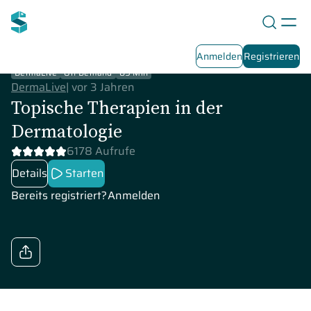
Anmelden
Registrieren
DermaLive
On-Demand
89 Min
DermaLive
|
vor 3 Jahren
Topische Therapien in der
Dermatologie
6178 Aufrufe
Details
Starten
Bereits registriert?
Anmelden