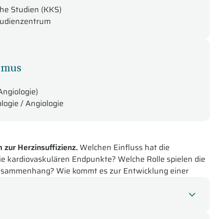
che Studien (KKS)
Studienzentrum
Aßmus
Angiologie)
ologie / Angiologie
zur Herzinsuffizienz.
Welchen Einfluss hat die
 kardiovaskulären Endpunkte? Welche Rolle spielen die
Zusammenhang? Wie kommt es zur Entwicklung einer
euen leitliniengetreuen Therapien mit 4
e für Sie im Studio: