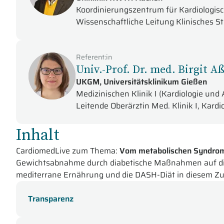
Koordinierungszentrum für Kardiologis
Wissenschaftliche Leitung Klinisches 
Referent:in
Univ.-Prof. Dr. med. Birgit 
UKGM, Universitätsklinikum Gießen
Medizinischen Klinik I (Kardiologie und 
Leitende Oberärztin Med. Klinik I, Kardi
Inhalt
CardiomedLive zum Thema:
Vom metabolischen Syndrom 
Gewichtsabnahme durch diabetische Maßnahmen auf die
mediterrane Ernährung und die DASH-Diät in diesem 
Herzinsuffizienz beim metabolischen Syndrom? Welche n
prognosereduzierenden Substanzen gibt es?
Transparenz
In dieser Online-Fortbildung der CardiomedLive-Sendereih