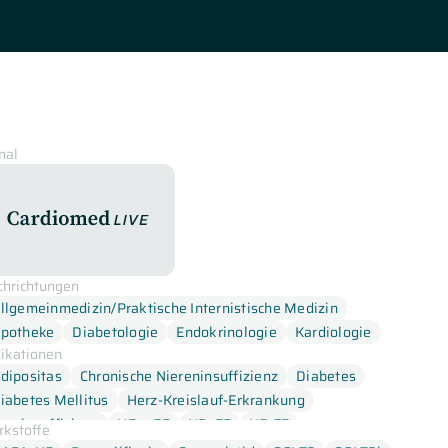
nal
CardiomedLive
chrichtungen
llgemeinmedizin/Praktische Internistische Medizin
potheke
Diabetologie
Endokrinologie
Kardiologie
dikationen
dipositas
Chronische Niereninsuffizienz
Diabetes
iabetes Mellitus
Herz-Kreislauf-Erkrankung
erzinsuffizienz
HFmrEF
HFpEF
HFrEF
rkstoffe