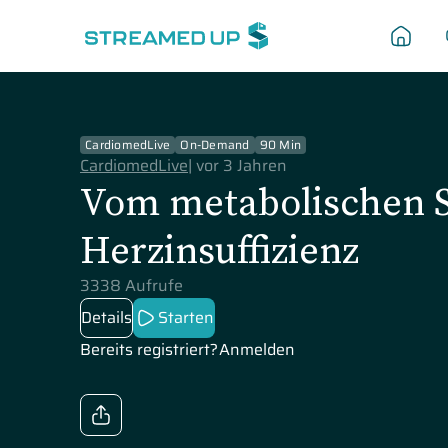
CardiomedLive
On-Demand
90 Min
CardiomedLive
|
vor 3 Jahren
Vom metabolischen 
Herzinsuffizienz
3338 Aufrufe
Details
Starten
Bereits registriert?
Anmelden