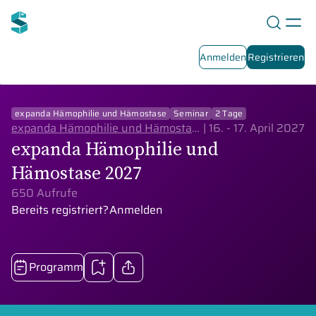
Anmelden
Registrieren
Live-Seminar 2027
2026
2025
2024
expanda Hämophilie und Hämostase
Seminar
2 Tage
expanda Hämophilie und Hämostase
|
16. - 17. April 2027
expanda Hämophilie und
Hämostase 2027
650 Aufrufe
Bereits registriert?
Anmelden
Programm