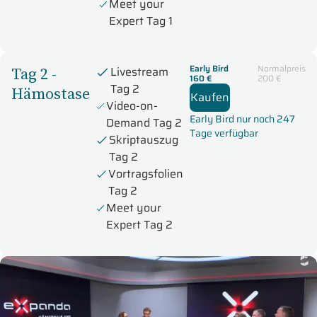
Meet your
Expert Tag 1
Early Bird
Normalpreis
Tag 2 -
Livestream
160 €
200 €
Tag 2
Hämostase
Kaufen
Video-on-
Early Bird nur noch 247
Demand Tag 2
Tage verfügbar
Skriptauszug
Tag 2
Vortragsfolien
Tag 2
Meet your
Expert Tag 2