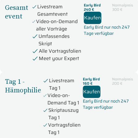
Early Bird
Normalpreis
Gesamt
Livestream
240 €
300 €
Gesamtevent
event
Kaufen
Video-on-Demand
Early Bird nur noch 247
aller Vorträge
Tage verfügbar
Umfassendes
Skript
Alle Vortragsfolien
Meet your Expert
Early Bird
Normalpreis
Tag 1 -
Livestream
160 €
200 €
Tag 1
Hämophilie
Kaufen
Video-on-
Early Bird nur noch 247
Demand Tag 1
Tage verfügbar
Skriptauszug
Tag 1
Vortragsfolien
Tag 1