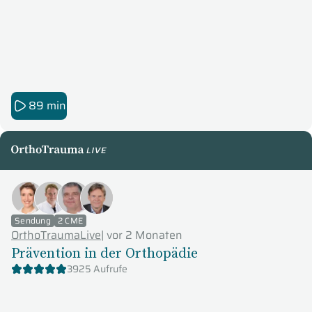
89 min
OrthoTraumaLive
Sendung
2 CME
OrthoTraumaLive
|
vor 2 Monaten
Prävention in der Orthopädie
3925 Aufrufe