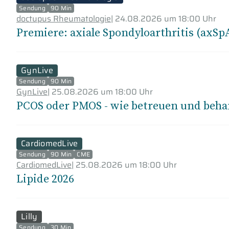
Sendung
90 Min
doctupus Rheumatologie
|
24.08.2026 um 18:00 Uhr
Premiere: axiale Spondyloarthritis (axSp
GynLive
Sendung
90 Min
GynLive
|
25.08.2026 um 18:00 Uhr
PCOS oder PMOS - wie betreuen und beha
CardiomedLive
Sendung
90 Min
CME
CardiomedLive
|
25.08.2026 um 18:00 Uhr
Lipide 2026
Lilly
Sendung
30 Min