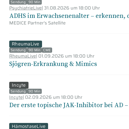
Sendung
90 Min
PsychiatrieLive
|
31.08.2026 um 18:00 Uhr
ADHS im Erwachsenenalter – erkennen, di
MEDICE Partner's Satellite
RheumaLive
Sendung
90 Min
CME
RheumaLive
|
01.09.2026 um 18:00 Uhr
Sjögren-Erkrankung & Mimics
Incyte
Sendung
90 Min
Incyte
|
02.09.2026 um 18:00 Uhr
Der erste topische JAK-Inhibitor bei AD –
HämostaseLive