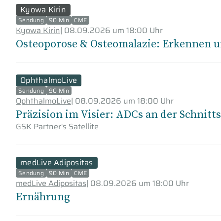
Kyowa Kirin
Sendung
90 Min
CME
Kyowa Kirin
|
08.09.2026 um 18:00 Uhr
Osteoporose & Osteomalazie: Erkennen u
OphthalmoLive
Sendung
90 Min
OphthalmoLive
|
08.09.2026 um 18:00 Uhr
Präzision im Visier: ADCs an der Schnitt
GSK Partner's Satellite
medLive Adipositas
Sendung
90 Min
CME
medLive Adipositas
|
08.09.2026 um 18:00 Uhr
Ernährung