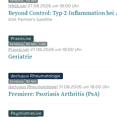
Sendung
90 Min
HNOLive
|
27.08.2026 um 18:00 Uhr
Beyond Control: Typ‑2‑Inflammation be
GSK Partner's Satellite
PraxisLive
Sendung
90 Min
CME
PraxisLive
|
27.08.2026 um 18:00 Uhr
Geriatrie
doctupus Rheumatologie
Sendung
90 Min
doctupus Rheumatologie
|
31.08.2026 um 18:00 Uhr
Premiere: Psoriasis Arthritis (PsA)
PsychiatrieLive