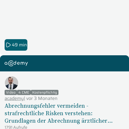
49 min
academy
Video
4 CME
Kostenpflichtig
academy
|
vor 3 Monaten
Abrechnungsfehler vermeiden -
strafrechtliche Risken verstehen:
Grundlagen der Abrechnung ärztlicher
Behandlungsleistungen in der Praxis und in
1791 Aufrufe