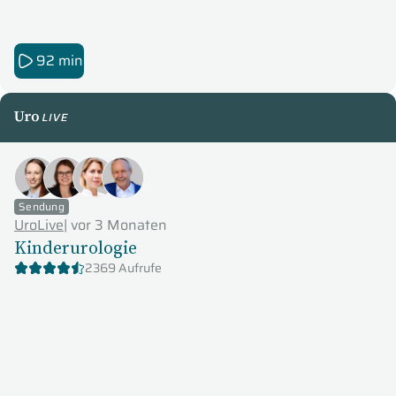
92 min
UroLive
Sendung
UroLive
|
vor 3 Monaten
Kinderurologie
2369 Aufrufe