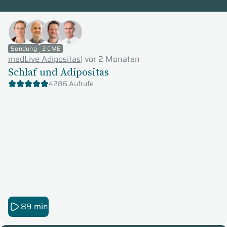
medLive Adipositas
Sendung
2 CME
medLive Adipositas
|
vor 2 Monaten
Schlaf und Adipositas
4286 Aufrufe
89 min