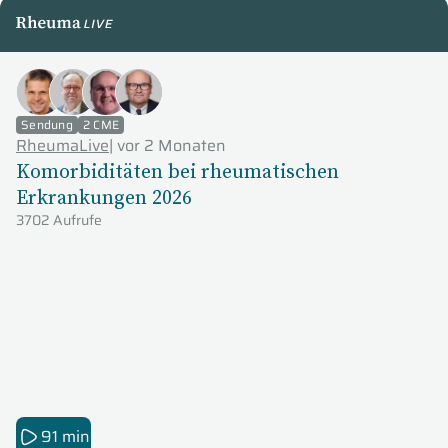
RheumaLive
Sendung
2 CME
RheumaLive
|
vor 2 Monaten
Komorbiditäten bei rheumatischen
Erkrankungen 2026
3702 Aufrufe
91 min